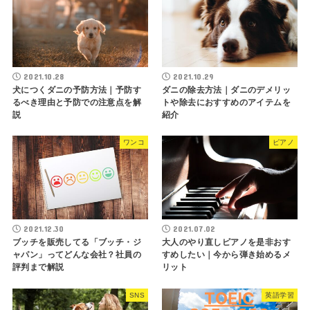
2021.10.28
2021.10.29
犬につくダニの予防方法｜予防す
ダニの除去方法｜ダニのデメリッ
るべき理由と予防での注意点を解
トや除去におすすめのアイテムを
説
紹介
ワンコ
ピアノ
2021.12.30
2021.07.02
ブッチを販売してる「ブッチ・ジ
大人のやり直しピアノを是非おす
ャパン」ってどんな会社？社員の
すめしたい｜今から弾き始めるメ
評判まで解説
リット
SNS
英語学習