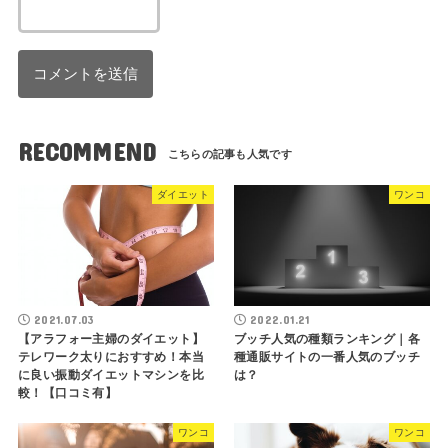
RECOMMEND
ダイエット
ワンコ
2021.07.03
2022.01.21
【アラフォー主婦のダイエット】
ブッチ人気の種類ランキング｜各
テレワーク太りにおすすめ！本当
種通販サイトの一番人気のブッチ
に良い振動ダイエットマシンを比
は？
較！【口コミ有】
ワンコ
ワンコ