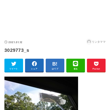
2021.01.12
リンタママ
3029773_s
ツイート
シェア
はてブ
送る
Pocket