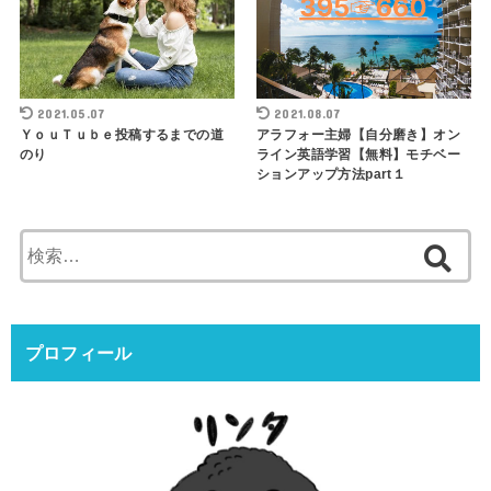
2021.05.07
2021.08.07
ＹｏｕＴｕｂｅ投稿するまでの道
アラフォー主婦【自分磨き】オン
のり
ライン英語学習【無料】モチベー
ションアップ方法part１
検
索:
プロフィール