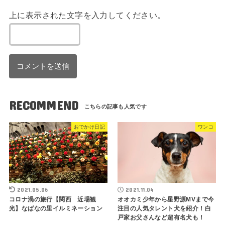
上に表示された文字を入力してください。
RECOMMEND
おでかけ日記
ワンコ
2021.05.06
2021.11.04
コロナ渦の旅行【関西 近場観
オオカミ少年から星野源MVまで今
光】なばなの里イルミネーション
注目の人気タレント犬を紹介！白
戸家お父さんなど超有名犬も！