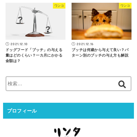
ワンコ
ワンコ
2021.12.10
2021.12.16
ドッグフード「ブッチ」の与える
ブッチは何歳から与えて良い？パ
量はどのくらい？一カ月にかかる
ターン別のブッチの与え方も解説
金額は？
検
索:
プロフィール