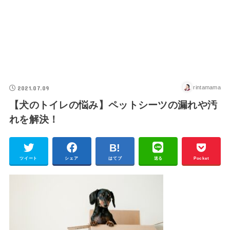
2021.07.09
rintamama
【犬のトイレの悩み】ペットシーツの漏れや汚
れを解決！
ツイート
シェア
はてブ
送る
Pocket