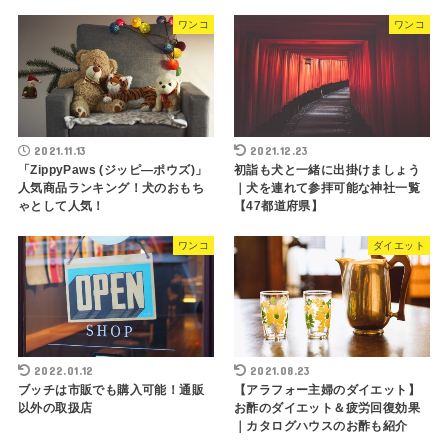
ワンコ
ワンコ
2021.11.13
2021.12.23
「ZippyPaws (ジッピ―ポウズ)」
初詣も犬と一緒に出掛けましょう
人気商品ランキング！犬のおもち
｜犬を連れて参拝可能な神社一覧
ゃとして人気！
【47都道府県】
ワンコ
ダイエット
2022.01.12
2021.08.23
ブッチは市販でも購入可能！通販
【アラフォー主婦のダイエット】
以外の取扱店
お酢のダイエット＆疲労回復効果
｜カタログハウスのお酢も紹介