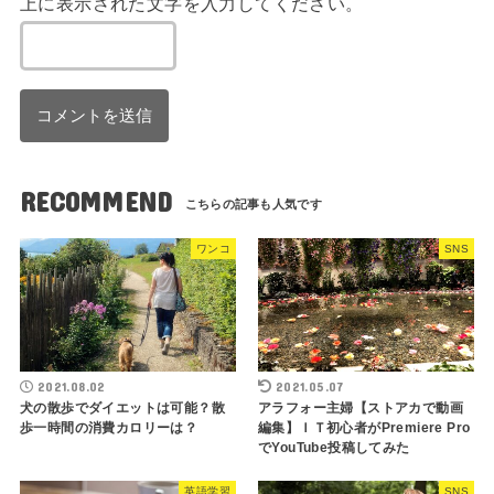
上に表示された文字を入力してください。
RECOMMEND
ワンコ
SNS
2021.08.02
2021.05.07
犬の散歩でダイエットは可能？散
アラフォー主婦【ストアカで動画
歩一時間の消費カロリーは？
編集】ＩＴ初心者がPremiere Pro
でYouTube投稿してみた
英語学習
SNS