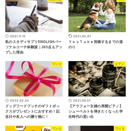
2021.11.19
2021.05.07
私のスタディサプリENGLISHパー
ＹｏｕＴｕｂｅ投稿するまでの道
ソナルコーチ体験談｜265点もアッ
のり
プした理由
ワンコ
ピアノ
2022.02.24
2021.08.07
ドッグフードブッチのギフトボッ
【アラフォー主婦の再開ピアノ】
クスがプレゼントにおすすめ！記
シューベルトを弾きたくなった学
念日や友人への贈り物に！
生時代の思い出
ワンコ
ワンコ