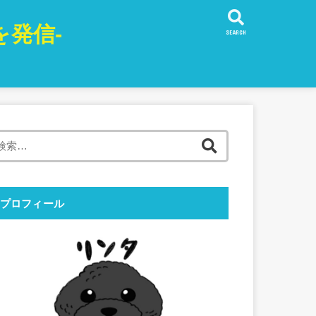
発信-
SEARCH
検
索:
プロフィール