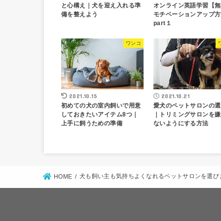
と心構え｜犬を迎え入れる準
オンライン英語学習【無
備を整えよう
モチベーションアップ方
part１
ワンコ
2021.10.15
2021.10.21
初めての犬の室内飼いで用意
愛犬のペットサロンの選
しておきたいアイテム8つ｜
｜トリミングサロンを嫌
上手に飼うための準備
ないようにする方法
犬も飼い主も気持ちよくなれるペットサロンを選び
HOME