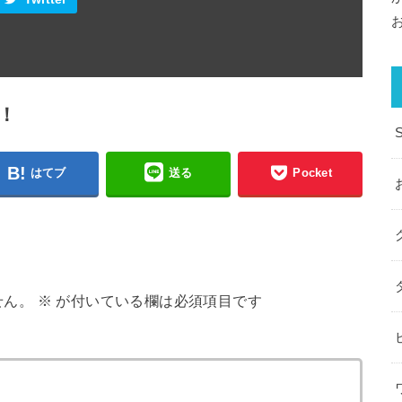
！
はてブ
送る
Pocket
せん。
※
が付いている欄は必須項目です