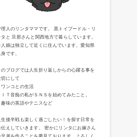
管理人のリンタママです。 黒トイプードル・リ
ンタと 旦那さんと関西地方で暮らしています。
一人娘は独立して近くに住んでいます。愛知県
出身です。
このブログでは人生折り返しからの心躍る事を
大切にして
・ワンコとの生活
・ＩＴ音痴の私がＳＮＳを始めてみたこと。
・趣味の英語やテニスなど
人生後半戦も楽しく過ごしたい！を探す日常を
お伝えしていきます。 密かにリンタにお嫁さん
か兄弟を作ることを夢見ております。よろしく