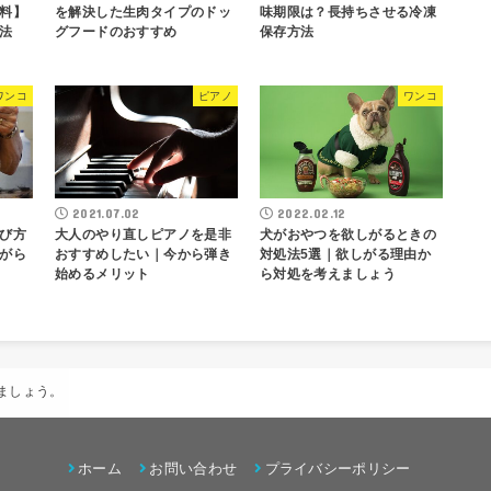
料】
を解決した生肉タイプのドッ
味期限は？長持ちさせる冷凍
法
グフードのおすすめ
保存方法
ワンコ
ピアノ
ワンコ
2021.07.02
2022.02.12
び方
大人のやり直しピアノを是非
犬がおやつを欲しがるときの
がら
おすすめしたい｜今から弾き
対処法5選｜欲しがる理由か
始めるメリット
ら対処を考えましょう
ましょう。
ホーム
お問い合わせ
プライバシーポリシー