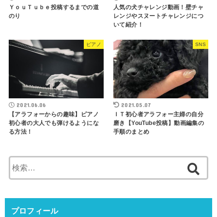
ＹｏｕＴｕｂｅ投稿するまでの道
人気の犬チャレンジ動画！壁チャ
のり
レンジやスヌートチャレンジにつ
いて紹介！
ピアノ
SNS
2021.06.06
2021.05.07
【アラフォーからの趣味】ピアノ
ＩＴ初心者アラフォー主婦の自分
初心者の大人でも弾けるようにな
磨き【YouTube投稿】動画編集の
る方法！
手順のまとめ
検
索:
プロフィール