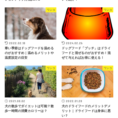
ワンコ
ワンコ
2022.02.18
2024.02.26
寒い季節はドッグフードを温める
ドッグフード「ブッチ」はドライ
のがおすすめ｜温めるメリットや
フードと混ぜるのがおすすめ！混
温度設定の目安
ぜて与えればお得に使える！
ワンコ
ワンコ
2021.08.02
2022.01.28
犬の散歩でダイエットは可能？散
犬のドライフードのメリットデメ
歩一時間の消費カロリーは？
リット｜ドライフードは身体に悪
い？