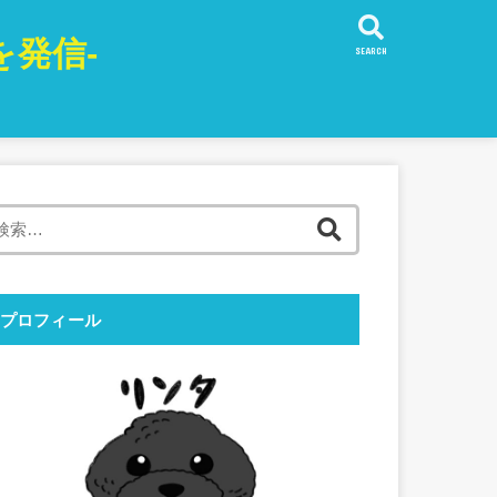
発信-
SEARCH
検
索:
プロフィール