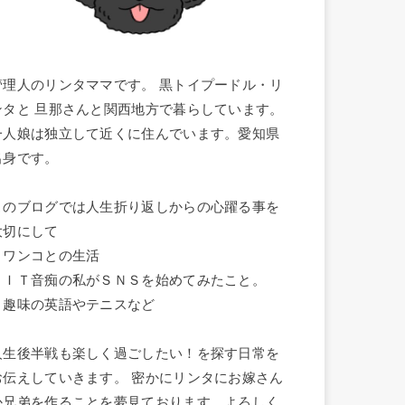
管理人のリンタママです。 黒トイプードル・リ
ンタと 旦那さんと関西地方で暮らしています。
一人娘は独立して近くに住んでいます。愛知県
出身です。
このブログでは人生折り返しからの心躍る事を
大切にして
・ワンコとの生活
・ＩＴ音痴の私がＳＮＳを始めてみたこと。
・趣味の英語やテニスなど
人生後半戦も楽しく過ごしたい！を探す日常を
お伝えしていきます。 密かにリンタにお嫁さん
か兄弟を作ることを夢見ております。よろしく