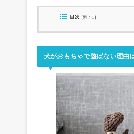
目次
[
閉じる
]
犬がおもちゃで遊ばない理由は