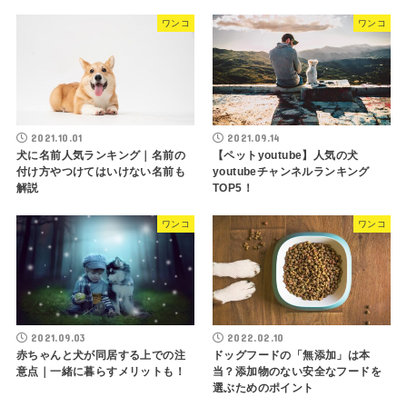
ワンコ
ワンコ
2021.10.01
2021.09.14
犬に名前人気ランキング｜名前の
【ペットyoutube】人気の犬
付け方やつけてはいけない名前も
youtubeチャンネルランキング
解説
TOP5！
ワンコ
ワンコ
2021.09.03
2022.02.10
赤ちゃんと犬が同居する上での注
ドッグフードの「無添加」は本
意点｜一緒に暮らすメリットも！
当？添加物のない安全なフードを
選ぶためのポイント