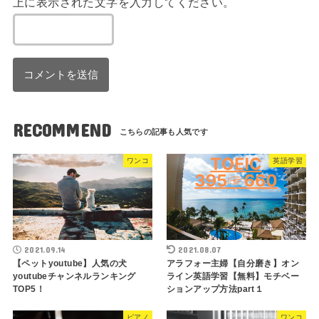
上に表示された文字を入力してください。
RECOMMEND
ワンコ
英語学習
2021.09.14
2021.08.07
【ペットyoutube】人気の犬
アラフォー主婦【自分磨き】オン
youtubeチャンネルランキング
ライン英語学習【無料】モチベー
TOP5！
ションアップ方法part１
ピアノ
ワンコ