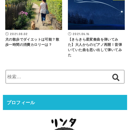
2021.08.02
2021.06.16
犬の散歩でダイエットは可能？散
【きらきら星変奏曲を弾いてみ
歩一時間の消費カロリーは？
た】大人からのピアノ再開！昔弾
いていた曲を思い出して弾いてみ
た
検
索:
プロフィール