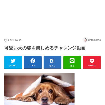
2021.10.15
rintamama
可愛い犬の姿を楽しめるチャレンジ動画
ツイート
シェア
はてブ
送る
Pocket