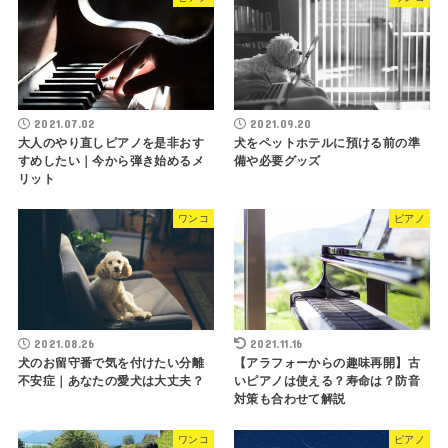
2021.07.02
2021.09.20
大人のやり直しピアノを是非おす
犬をペットホテルに預ける前の準
すめしたい｜今から弾き始めるメ
備や必要グッズ
リット
ワンコ
ピアノ
2021.08.26
2021.11.16
犬のお留守番で気を付けたい分離
【アラフォーからの趣味再開】古
不安症｜あなたの愛犬は大丈夫？
いピアノは使える？寿命は？防音
対策も合わせて解説
ワンコ
ピアノ