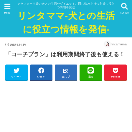
アラフォー主婦の犬との生活やダイエット。同じ悩みを持つ主婦に役立
つ情報を発信
リンタママ-犬との生活
MENU
SEARCH
に役立つ情報を発信-
2021.11.19
rintamama
「コーチプラン」は利用期間終了後も使える！
ツイート
シェア
はてブ
送る
Pocket