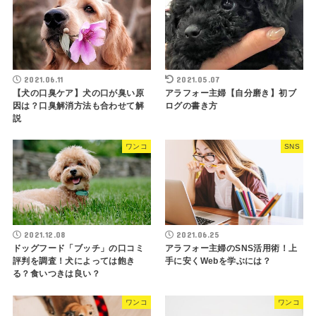
2021.06.11
2021.05.07
【犬の口臭ケア】犬の口が臭い原
アラフォー主婦【自分磨き】初ブ
因は？口臭解消方法も合わせて解
ログの書き方
説
ワンコ
SNS
2021.12.08
2021.06.25
ドッグフード「ブッチ」の口コミ
アラフォー主婦のSNS活用術！上
評判を調査！犬によっては飽き
手に安くWebを学ぶには？
る？食いつきは良い？
ワンコ
ワンコ