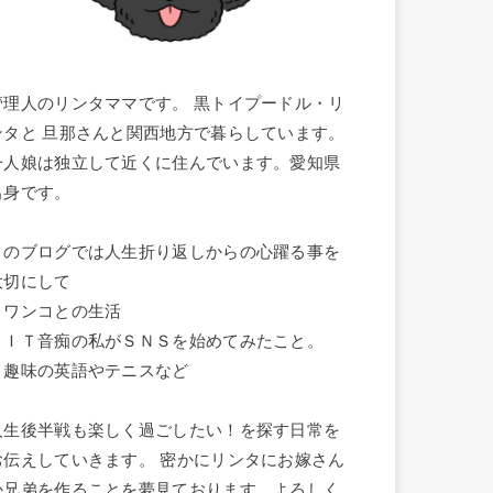
管理人のリンタママです。 黒トイプードル・リ
ンタと 旦那さんと関西地方で暮らしています。
一人娘は独立して近くに住んでいます。愛知県
出身です。
このブログでは人生折り返しからの心躍る事を
大切にして
・ワンコとの生活
・ＩＴ音痴の私がＳＮＳを始めてみたこと。
・趣味の英語やテニスなど
人生後半戦も楽しく過ごしたい！を探す日常を
お伝えしていきます。 密かにリンタにお嫁さん
か兄弟を作ることを夢見ております。よろしく