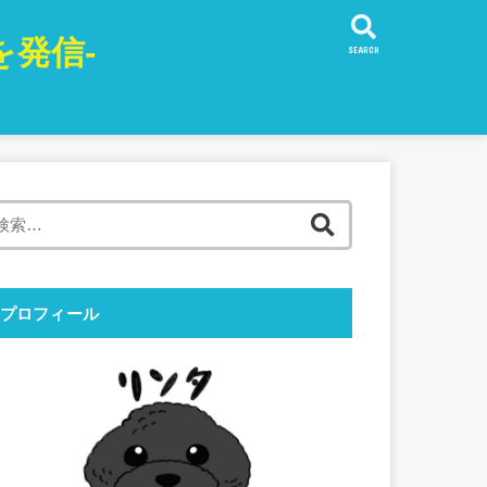
発信-
SEARCH
検
索:
プロフィール