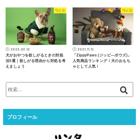
ワンコ
ワンコ
2022.02.12
2021.11.13
犬がおやつを欲しがるときの対処
「ZippyPaws (ジッピ―ポウズ)」
法5選｜欲しがる理由から対処を考
人気商品ランキング！犬のおもち
えましょう
ゃとして人気！
検
索:
プロフィール