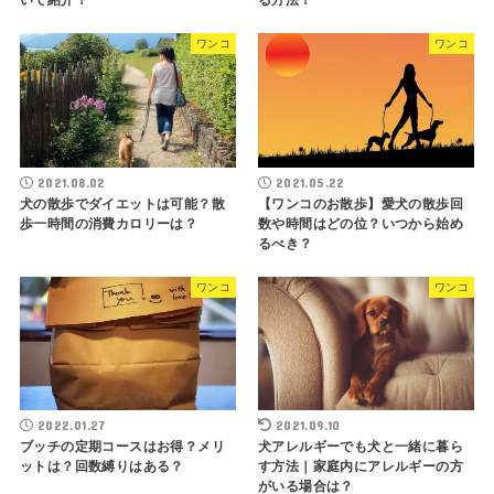
ワンコ
ワンコ
2021.08.02
2021.05.22
犬の散歩でダイエットは可能？散
【ワンコのお散歩】愛犬の散歩回
歩一時間の消費カロリーは？
数や時間はどの位？いつから始め
るべき？
ワンコ
ワンコ
2022.01.27
2021.09.10
ブッチの定期コースはお得？メリ
犬アレルギーでも犬と一緒に暮ら
ットは？回数縛りはある？
す方法｜家庭内にアレルギーの方
がいる場合は？