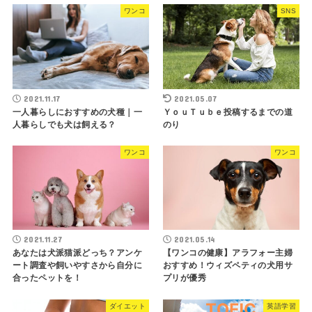
ワンコ
SNS
2021.11.17
2021.05.07
一人暮らしにおすすめの犬種｜一
ＹｏｕＴｕｂｅ投稿するまでの道
人暮らしでも犬は飼える？
のり
ワンコ
ワンコ
2021.11.27
2021.05.14
あなたは犬派猫派どっち？アンケ
【ワンコの健康】アラフォー主婦
ート調査や飼いやすさから自分に
おすすめ！ウィズペティの犬用サ
合ったペットを！
プリが優秀
ダイエット
英語学習