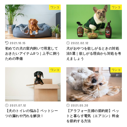
ワンコ
ワンコ
2021.10.15
2022.02.12
初めての犬の室内飼いで用意して
犬がおやつを欲しがるときの対処
おきたいアイテム8つ｜上手に飼う
法5選｜欲しがる理由から対処を考
ための準備
えましょう
ワンコ
ワンコ
2021.07.12
2021.05.30
【犬のトイレの悩み】ペットシー
【アラフォー主婦の節約術】ペッ
ツの漏れや汚れを解決！
トと暮らす電気（エアコン）料金
を節約する方法