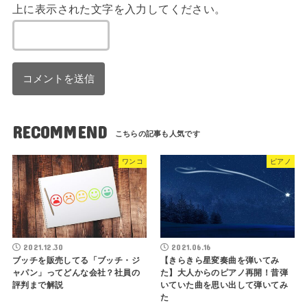
上に表示された文字を入力してください。
RECOMMEND
ワンコ
ピアノ
2021.12.30
2021.06.16
ブッチを販売してる「ブッチ・ジ
【きらきら星変奏曲を弾いてみ
ャパン」ってどんな会社？社員の
た】大人からのピアノ再開！昔弾
評判まで解説
いていた曲を思い出して弾いてみ
た