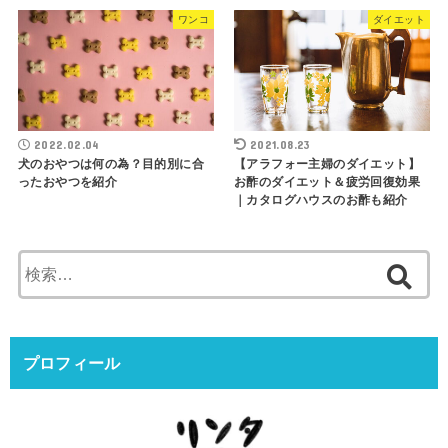
ワンコ
ダイエット
2022.02.04
2021.08.23
犬のおやつは何の為？目的別に合
【アラフォー主婦のダイエット】
ったおやつを紹介
お酢のダイエット＆疲労回復効果
｜カタログハウスのお酢も紹介
検
索:
プロフィール