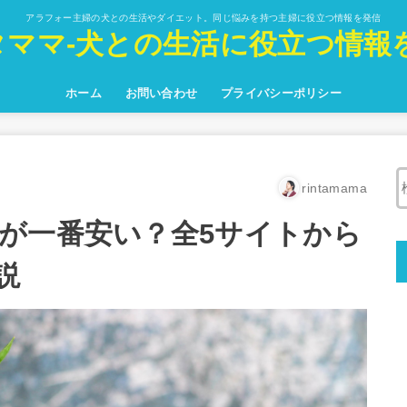
アラフォー主婦の犬との生活やダイエット。同じ悩みを持つ主婦に役立つ情報を発信
タママ-犬との生活に役立つ情報を
ホーム
お問い合わせ
プライバシーポリシー
rintamama
が一番安い？全5サイトから
説