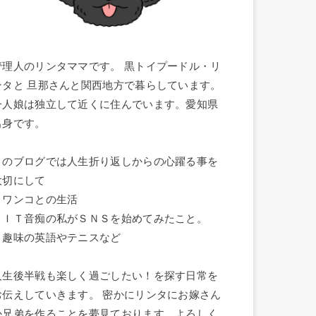
管理人のリンタママです。 黒トイプードル・リ
ンタと 旦那さんと関西地方で暮らしています。
一人娘は独立して近くに住んでいます。愛知県
出身です。
このブログでは人生折り返しからの心躍る事を
大切にして
・ワンコとの生活
・ＩＴ音痴の私がＳＮＳを始めてみたこと。
・趣味の英語やテニスなど
人生後半戦も楽しく過ごしたい！を探す日常を
お伝えしていきます。 密かにリンタにお嫁さん
か兄弟を作ることを夢見ております。よろしく