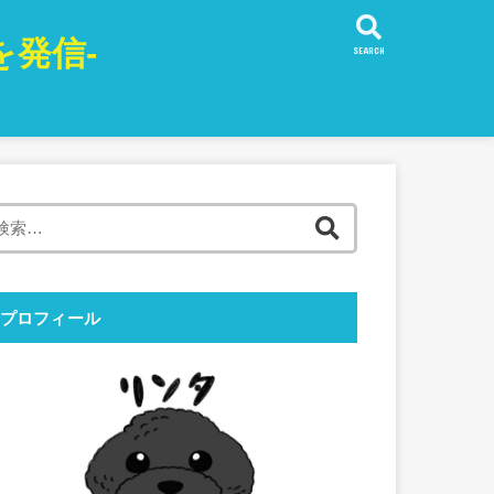
発信-
SEARCH
検
索:
プロフィール