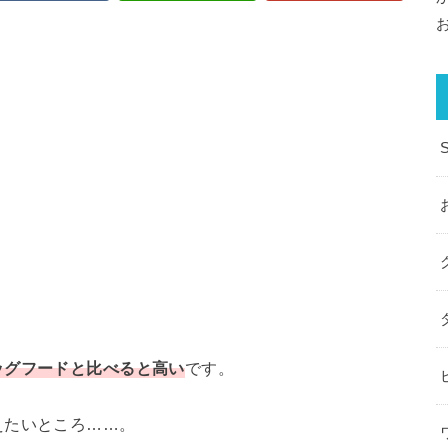
ッグフードと比べると高い
です。
えたいところ……。