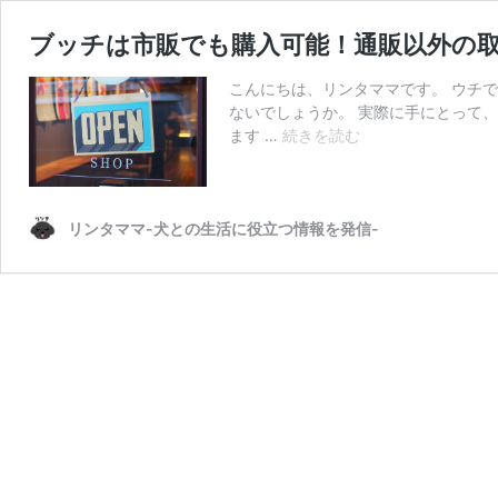
ブッチは市販でも購入可能！通販以外の
こんにちは、リンタママです。 ウチ
ないでしょうか。 実際に手にとって
ブ
ます …
続きを読む
ッ
チ
は
市
リンタママ-犬との生活に役立つ情報を発信-
販
で
も
購
入
可
能！
通
販
以
外