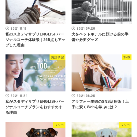
2021.11.19
2021.09.20
私のスタディサプリENGLISHパー
犬をペットホテルに預ける前の準
ソナルコーチ体験談｜265点もアッ
備や必要グッズ
プした理由
英語学習
SNS
2021.11.24
2021.06.25
私がスタディサプリENGLISHパー
アラフォー主婦のSNS活用術！上
ソナルコーチプランをおすすめす
手に安くWebを学ぶには？
る理由
ワンコ
ワンコ