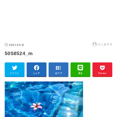
2021.09.13
リンタママ
5058524_m
ツイート
シェア
はてブ
送る
Pocket