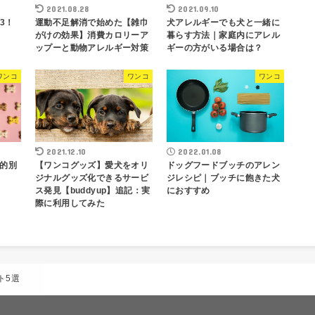
2021.08.28
2021.09.10
3！
運動不足解消で始めた【雑巾
犬アレルギーでも犬と一緒に
がけの効果】消費カロリーア
暮らす方法｜家庭内にアレル
ップーと動物アレルギー対策
ギーの方がいる場合は？
ワンコ
ワンコ
ワンコ
2021.12.10
2022.01.08
的別
【ワンコグッズ】愛犬をオリ
ドッグフードブッチのアレン
ジナルグッズ化できるサービ
ジレシピ｜ブッチに飽きた犬
ス発見【buddyup】追記：実
におすすめ
際に利用してみた
ト5選