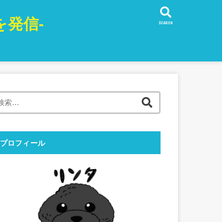
発信-
SEARCH
検
索:
プロフィール