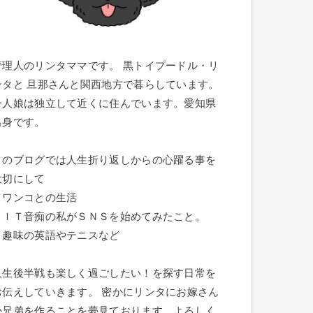
管理人のリンタママです。 黒トイプードル・リ
ンタと 旦那さんと関西地方で暮らしています。
一人娘は独立して近くに住んでいます。愛知県
出身です。
このブログでは人生折り返しからの心躍る事を
大切にして
・ワンコとの生活
・ＩＴ音痴の私がＳＮＳを始めてみたこと。
・趣味の英語やテニスなど
人生後半戦も楽しく過ごしたい！を探す日常を
お伝えしていきます。 密かにリンタにお嫁さん
か兄弟を作ることを夢見ております。よろしく