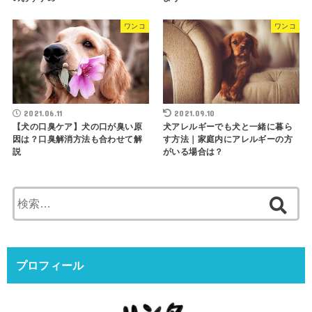
ワンコ
ワンコ
2021.06.11
2021.09.10
【犬の口臭ケア】犬の口が臭い原
犬アレルギーでも犬と一緒に暮ら
因は？口臭解消方法も合わせて解
す方法｜家庭内にアレルギーの方
説
がいる場合は？
検
索:
プロフィール