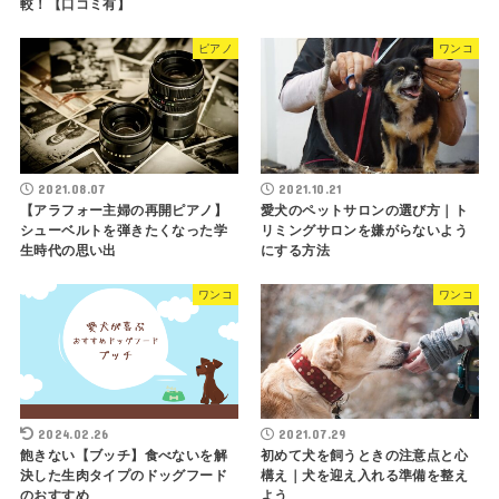
較！【口コミ有】
ピアノ
ワンコ
2021.08.07
2021.10.21
【アラフォー主婦の再開ピアノ】
愛犬のペットサロンの選び方｜ト
シューベルトを弾きたくなった学
リミングサロンを嫌がらないよう
生時代の思い出
にする方法
ワンコ
ワンコ
2024.02.26
2021.07.29
飽きない【ブッチ】食べないを解
初めて犬を飼うときの注意点と心
決した生肉タイプのドッグフード
構え｜犬を迎え入れる準備を整え
のおすすめ
よう